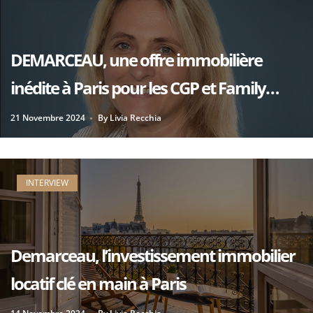
DEMARCEAU, une offre immobilière
inédite à Paris pour les CGP et Family
Offices
21 Novembre 2024
By
Livia Recchia
INTERVIEW
Demarceau, l’investissement immobilier
locatif clé en main à Paris