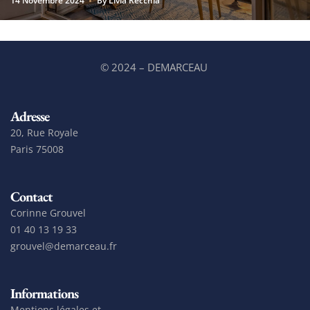
14 Novembre 2024
By
Livia Recchia
© 2024 – DEMARCEAU
Adresse
20, Rue Royale
Paris 75008
Contact
Corinne Grouvel
01 40 13 19 33
grouvel@demarceau.fr
Informations
Mentions légales et